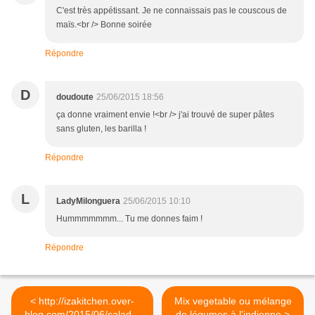
C'est très appétissant. Je ne connaissais pas le couscous de
maïs.<br /> Bonne soirée
Répondre
D
doudoute
25/06/2015 18:56
ça donne vraiment envie !<br /> j'ai trouvé de super pâtes
sans gluten, les barilla !
Répondre
L
LadyMilonguera
25/06/2015 10:10
Hummmmmmm... Tu me donnes faim !
Répondre
< http://izakitchen.over-
Mix vegetable ou mélange
blog.com/2015/06/salade-
de légumes à l'indienne >