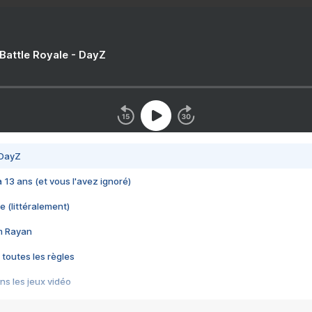
 Battle Royale - DayZ
 DayZ
 a 13 ans (et vous l'avez ignoré)
e (littéralement)
im Rayan
 toutes les règles
s les jeux vidéo
us choquant de Rockstar ? - Le scandale BULLY