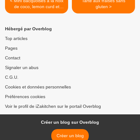
< Mini dacquoises à la noix
Tarte aux fraises sans
de coco, lemon curd et
gluten >
framboises sans gluten et
sans lactose - Izakitchen
Hébergé par Overblog
Top articles
Pages
Contact
Signaler un abus
C.G.U.
Cookies et données personnelles
Préférences cookies
Voir le profil de iZakitchen sur le portail Overblog
Créer un blog sur Overblog
Créer un blog