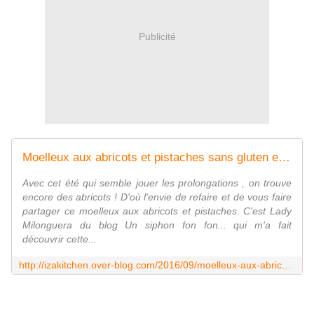
Publicité
Moelleux aux abricots et pistaches sans gluten et sans lactose - Izakitchen
Avec cet été qui semble jouer les prolongations , on trouve
encore des abricots ! D'où l'envie de refaire et de vous faire
partager ce moelleux aux abricots et pistaches. C'est Lady
Milonguera du blog Un siphon fon fon... qui m'a fait
découvrir cette...
http://izakitchen.over-blog.com/2016/09/moelleux-aux-abricots-et-pistaches-sans-gluten-et-sans-lactose.html