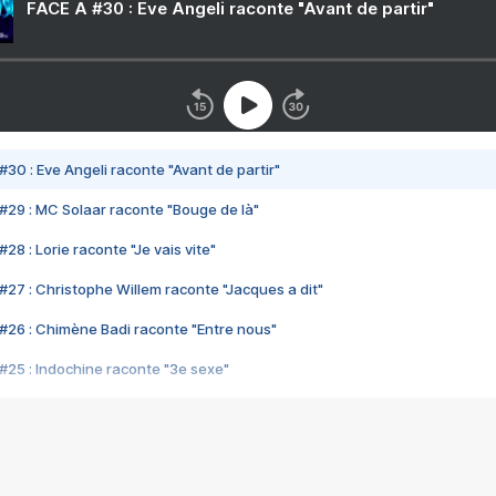
FACE A #30 : Eve Angeli raconte "Avant de partir"
#30 : Eve Angeli raconte "Avant de partir"
#29 : MC Solaar raconte "Bouge de là"
28 : Lorie raconte "Je vais vite"
#27 : Christophe Willem raconte "Jacques a dit"
#26 : Chimène Badi raconte "Entre nous"
#25 : Indochine raconte "3e sexe"
#24 : Zaho raconte "C'est chelou"
#23 : Patrick Bruel raconte "Au café des délices"
#22 : Kyo raconte "Le chemin"