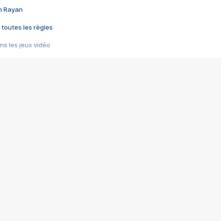
im Rayan
 toutes les règles
s les jeux vidéo
us choquant de Rockstar ? - Le scandale BULLY
e plus moche de Steam
du RÊVE tourne au CAUCHEMAR
pendant 8 heures
it… à tort
umiliés par un jeu vidéo
ire - Final Fantasy 8
ti un empire - Age of Empires
story DOFUS