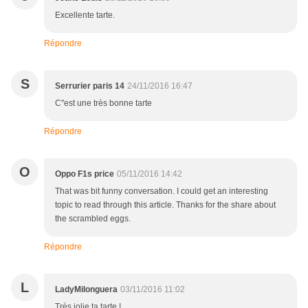
Excellente tarte.
Répondre
S
Serrurier paris 14
24/11/2016 16:47
C''est une très bonne tarte
Répondre
O
Oppo F1s price
05/11/2016 14:42
That was bit funny conversation. I could get an interesting
topic to read through this article. Thanks for the share about
the scrambled eggs.
Répondre
L
LadyMilonguera
03/11/2016 11:02
Très jolie ta tarte !