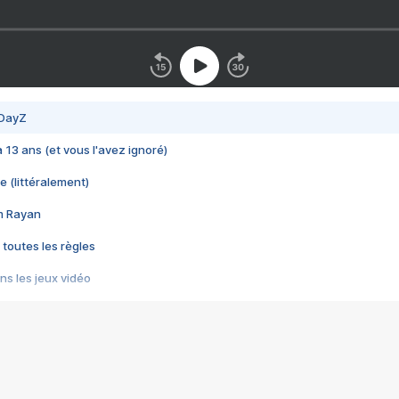
 DayZ
 a 13 ans (et vous l'avez ignoré)
e (littéralement)
im Rayan
 toutes les règles
s les jeux vidéo
us choquant de Rockstar ? - Le scandale BULLY
e plus moche de Steam
du RÊVE tourne au CAUCHEMAR