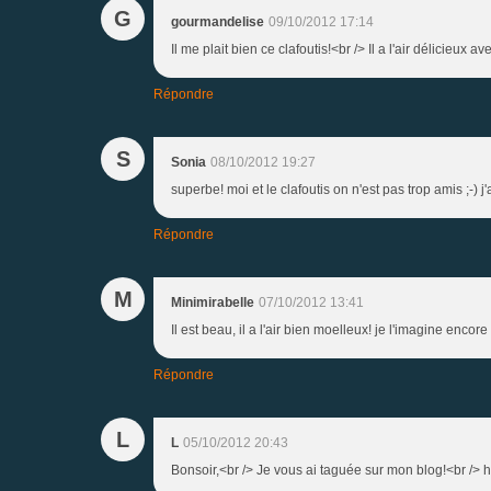
G
gourmandelise
09/10/2012 17:14
Il me plait bien ce clafoutis!<br /> Il a l'air délicieux a
Répondre
S
Sonia
08/10/2012 19:27
superbe! moi et le clafoutis on n'est pas trop amis ;-) j'
Répondre
M
Minimirabelle
07/10/2012 13:41
Il est beau, il a l'air bien moelleux! je l'imagine enco
Répondre
L
L
05/10/2012 20:43
Bonsoir,<br /> Je vous ai taguée sur mon blog!<br /> 