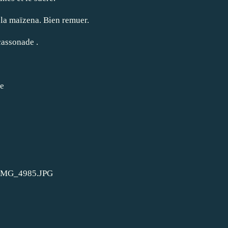
 la maïzena. Bien remuer.
cassonade .
de