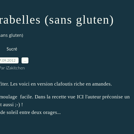
rabelles (sans gluten)
sans gluten)
Sucré
7.09.2012
…
Par iZakitchen
ofiter. Les voici en version clafoutis riche en amandes.
émoulage facile. Dans la recette vue
ICI
l'auteur préconise un
 aussi ;-) !
 de soleil entre deux orages...