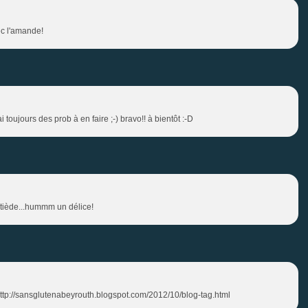
vec l'amande!
ai toujours des prob à en faire ;-) bravo!! à bientôt :-D
re tiède...hummm un délice!
http://sansglutenabeyrouth.blogspot.com/2012/10/blog-tag.html