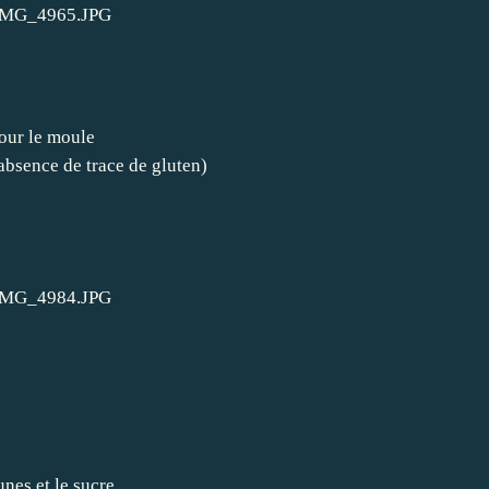
our le moule
'absence de trace de gluten)
nes et le sucre.