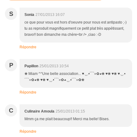
S
Sonia
27/01/2013 16:07
ce que pour vous est hors d'oeuvre pour nous est antipasto ;-)
tu as reproduit magnifiquement ce petit plat très appétissant,
bravo!! bon dimanche ma chère<br /> ,ciao :-D
Répondre
P
Papillon
25/01/2013 10:54
❀ Miam ^^Une belle association... ♥.¸¸.•´¯`»✿◕❀ ♥❀ ♥❀ ♥.¸¸.•
´¯`»✿◕❀ ♥❀ ♥.¸¸.•´¯`»✿◕.¸¸.•´¯`»✿❀
Répondre
C
Culinaire Amoula
25/01/2013 01:15
Mmm ça me plait beaucoup!! Merci ma belle! Bises.
Répondre