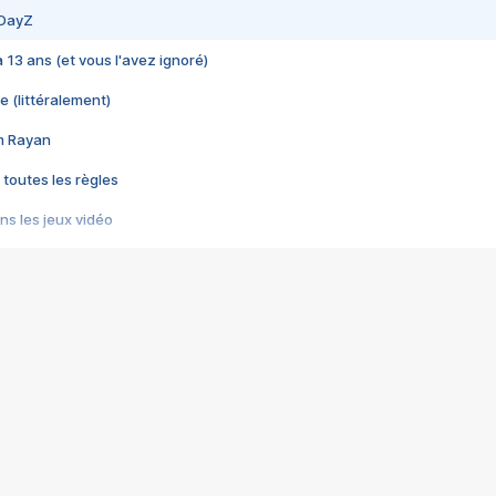
 DayZ
 a 13 ans (et vous l'avez ignoré)
e (littéralement)
im Rayan
 toutes les règles
s les jeux vidéo
us choquant de Rockstar ? - Le scandale BULLY
e plus moche de Steam
du RÊVE tourne au CAUCHEMAR
pendant 8 heures
it… à tort
umiliés par un jeu vidéo