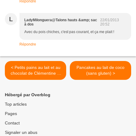
Répondre
L
LadyMilonguera@Talons hauts &amp; sac
22/01/2013
à dos
20:52
Avec du pois chiches, c'est pas courant, et ça me plait !
Répondre
< Petits pains au lait et au
Pancakes au lait de coco
chocolat de Clémentine et
(sans gluten) >
Michel Oliver (sans gluten)
Hébergé par Overblog
Top articles
Pages
Contact
Signaler un abus