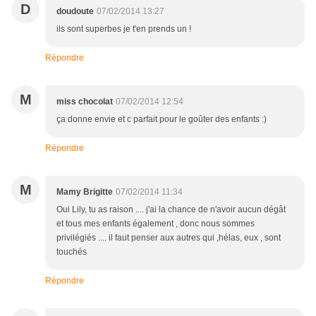
D
doudoute
07/02/2014 13:27
ils sont superbes je t'en prends un !
Répondre
M
miss chocolat
07/02/2014 12:54
ça donne envie et c parfait pour le goûter des enfants :)
Répondre
M
Mamy Brigitte
07/02/2014 11:34
Oui Lily, tu as raison .... j'ai la chance de n'avoir aucun dégât
et tous mes enfants également , donc nous sommes
privilégiés .... il faut penser aux autres qui ,hélas, eux , sont
touchés
Répondre