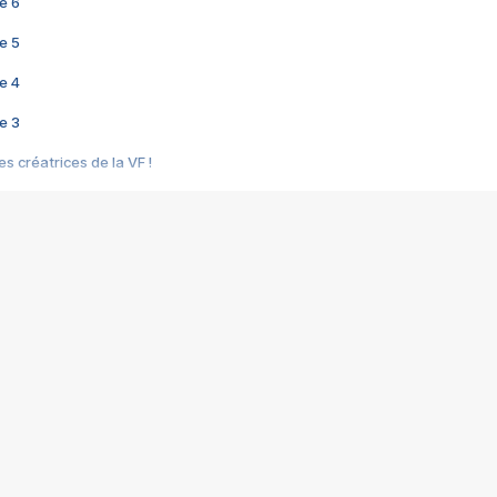
e 6
e 5
e 4
e 3
s créatrices de la VF !
e 2
e 1
e Mektoub My Love arrive enfin ! Rencontre avec Shaïn Boumedine et Sal
i : après Toni en famille
elle réalise le bouleversant Dites lui que je l'aime
ais ! Rencontre autour de Vie privée de Rebecca Zlotowski
 de Marguerite, Grave... Rencontre avec Ella Rumpf
 Les Rêveurs, un film intime sur la santé mentale