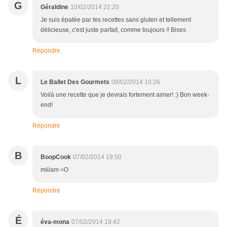
G
Géraldine
10/02/2014 22:20
Je suis épatée par tes recettes sans gluten et tellement
délicieuse, c'est juste parfait, comme toujours !! Bises
Répondre
L
Le Ballet Des Gourmets
08/02/2014 10:26
Voilà une recette que je devrais fortement aimer! :) Bon week-
end!
Répondre
B
BoopCook
07/02/2014 19:50
miiiam =O
Répondre
É
éva-mona
07/02/2014 18:42