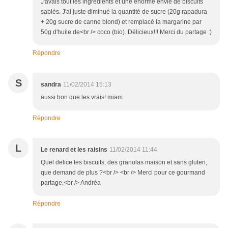
J'avais tout les ingrédients et une énorme envie de biscuits
sablés. J'ai juste diminué la quantité de sucre (20g rapadura
+ 20g sucre de canne blond) et remplacé la margarine par
50g d'huile de<br /> coco (bio). Délicieux!!! Merci du partage :)
Répondre
S
sandra
11/02/2014 15:13
aussi bon que les vrais! miam
Répondre
L
Le renard et les raisins
11/02/2014 11:44
Quel delice tes biscuits, des granolas maison et sans gluten,
que demand de plus ?<br /> <br /> Merci pour ce gourmand
partage,<br /> Andréa
Répondre