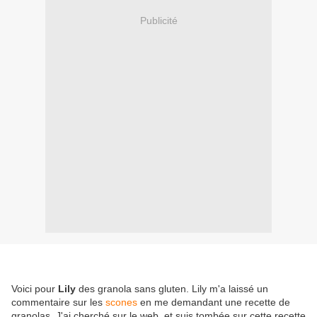
Publicité
Voici pour
Lily
des granola sans gluten. Lily m'a laissé un
commentaire sur les
scones
en me demandant une recette de
granolas. J'ai cherché sur le web, et suis tombée sur cette recette