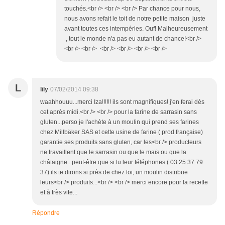
touchés.<br /> <br /> <br /> Par chance pour nous,
nous avons refait le toit de notre petite maison juste
avant toutes ces intempéries. Ouf! Malheureusement
, tout le monde n'a pas eu autant de chance!<br />
<br /> <br /> <br /> <br /> <br /> <br />
L
lily
07/02/2014 09:38
waahhouuu...merci Iza!!!!!! ils sont magnifiques! j'en ferai dès
cet après midi.<br /> <br /> pour la farine de sarrasin sans
gluten...perso je l'achète à un moulin qui prend ses farines
chez Millbäker SAS et cette usine de farine ( prod française)
garantie ses produits sans gluten, car les<br /> producteurs
ne travaillent que le sarrasin ou que le maïs ou que la
châtaigne...peut-être que si tu leur téléphones ( 03 25 37 79
37) ils te dirons si près de chez toi, un moulin distribue
leurs<br /> produits...<br /> <br /> merci encore pour la recette
et à très vite...
Répondre