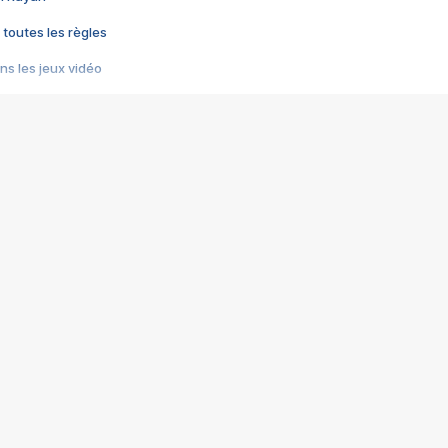
 toutes les règles
s les jeux vidéo
us choquant de Rockstar ? - Le scandale BULLY
e plus moche de Steam
du RÊVE tourne au CAUCHEMAR
pendant 8 heures
it… à tort
umiliés par un jeu vidéo
ire - Final Fantasy 8
ti un empire - Age of Empires
story DOFUS
tard, il crée l'un des pires jeux de tous les temps, MindsEye.