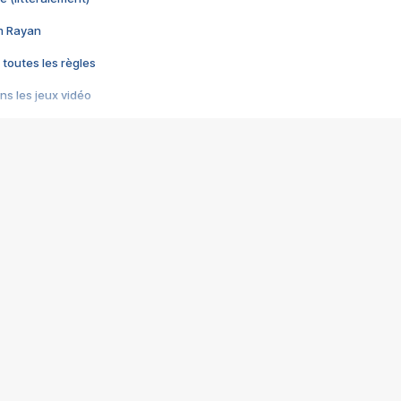
im Rayan
 toutes les règles
s les jeux vidéo
us choquant de Rockstar ? - Le scandale BULLY
e plus moche de Steam
du RÊVE tourne au CAUCHEMAR
pendant 8 heures
it… à tort
umiliés par un jeu vidéo
ire - Final Fantasy 8
ti un empire - Age of Empires
story DOFUS