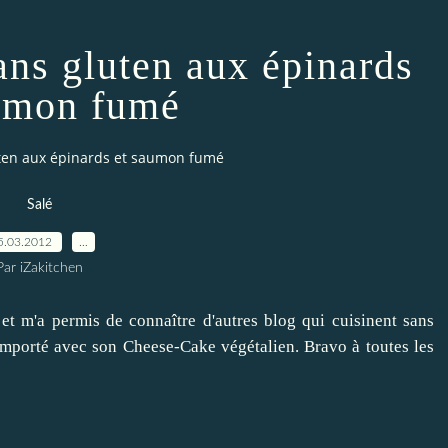
ans gluten aux épinards
umon fumé
uten aux épinards et saumon fumé
Salé
5.03.2012
…
Par iZakitchen
et m'a permis de connaître d'autres blog qui cuisinent sans
remporté avec son
Cheese-Cake végétalien
. Bravo à toutes les