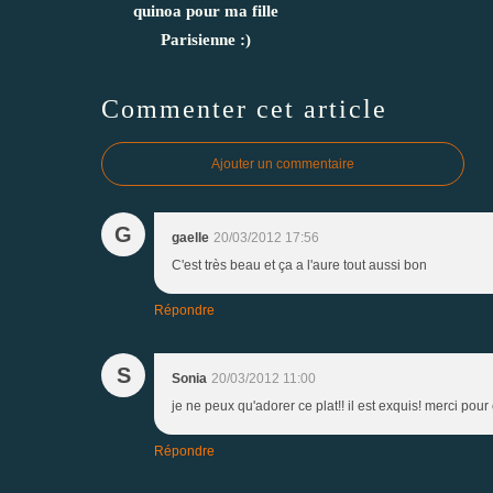
quinoa pour ma fille
Parisienne :)
Commenter cet article
Ajouter un commentaire
G
gaelle
20/03/2012 17:56
C'est très beau et ça a l'aure tout aussi bon
Répondre
S
Sonia
20/03/2012 11:00
je ne peux qu'adorer ce plat!! il est exquis! merci pour
Répondre