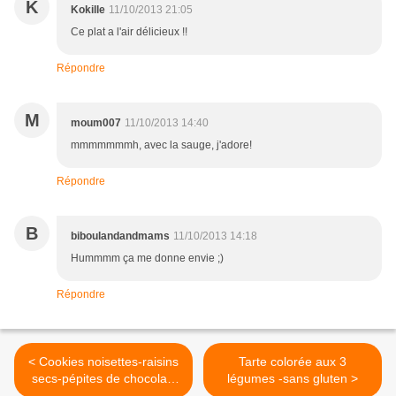
K
Kokille
11/10/2013 21:05
Ce plat a l'air délicieux !!
Répondre
M
moum007
11/10/2013 14:40
mmmmmmmh, avec la sauge, j'adore!
Répondre
B
biboulandandmams
11/10/2013 14:18
Hummmm ça me donne envie ;)
Répondre
< Cookies noisettes-raisins
Tarte colorée aux 3
secs-pépites de chocolat-
légumes -sans gluten >
sans gluten et sans lactose