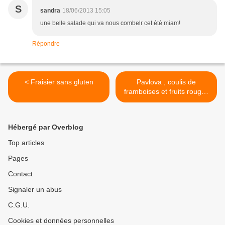
S
sandra
18/06/2013 15:05
une belle salade qui va nous combelr cet été miam!
Répondre
< Fraisier sans gluten
Pavlova , coulis de
framboises et fruits rouges
naturellement sans gluten!
>
Hébergé par Overblog
Top articles
Pages
Contact
Signaler un abus
C.G.U.
Cookies et données personnelles