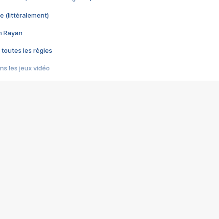
e (littéralement)
im Rayan
 toutes les règles
s les jeux vidéo
us choquant de Rockstar ? - Le scandale BULLY
e plus moche de Steam
du RÊVE tourne au CAUCHEMAR
pendant 8 heures
it… à tort
umiliés par un jeu vidéo
ire - Final Fantasy 8
ti un empire - Age of Empires