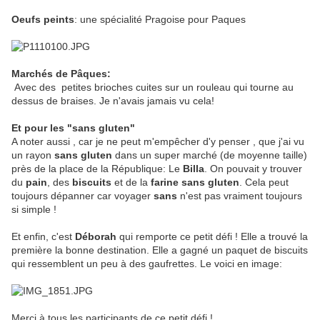
Oeufs peints
: une spécialité Pragoise pour Paques
Marchés de Pâques:
Avec des petites brioches cuites sur un rouleau qui tourne au
dessus de braises. Je n'avais jamais vu cela!
Et pour les "sans gluten"
A noter aussi , car je ne peut m'empêcher d'y penser , que j'ai vu
un rayon
sans gluten
dans un super marché (de moyenne taille)
près de la place de la République: Le
Billa
. On pouvait y trouver
du
pain
, des
biscuits
et de la
farine sans gluten
. Cela peut
toujours dépanner car voyager
sans
n'est pas vraiment toujours
si simple !
Et enfin, c'est
Déborah
qui remporte ce petit défi ! Elle a trouvé la
première la bonne destination. Elle a gagné un paquet de biscuits
qui ressemblent un peu à des gaufrettes. Le voici en image:
Merci à tous les participants de ce petit défi !