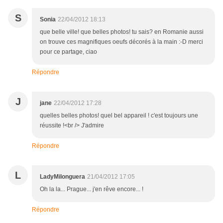
S
Sonia
22/04/2012 18:13
que belle ville! que belles photos! tu sais? en Romanie aussi
on trouve ces magnifiques oeufs décorés à la main :-D merci
pour ce partage, ciao
Répondre
J
jane
22/04/2012 17:28
quelles belles photos! quel bel appareil ! c'est toujours une
réussite !<br /> J'admire
Répondre
L
LadyMilonguera
21/04/2012 17:05
Oh la la... Prague... j'en rêve encore... !
Répondre