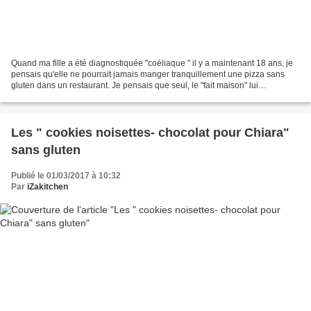
Quand ma fille a été diagnostiquée "coéliaque " il y a maintenant 18 ans, je
pensais qu'elle ne pourrait jamais manger tranquillement une pizza sans
gluten dans un restaurant. Je pensais que seul, le "fait maison" lui
permettrait de manger plus ou moins...
Les " cookies noisettes- chocolat pour Chiara"
sans gluten
Publié le 01/03/2017 à 10:32
Par
iZakitchen