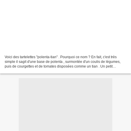
Voici des tartelettes "polenta-tian" . Pourquoi ce nom ? En fait, c'est très
simple il sagit d'une base de polenta , surmontée d'un coulis de légumes,
puis de courgettes et de tomates disposées comme un tian . Un petit
passage au four et le tour est joué...