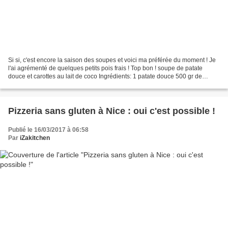
Si si, c'est encore la saison des soupes et voici ma préférée du moment ! Je
l'ai agrémenté de quelques petits pois frais ! Top bon ! soupe de patate
douce et carottes au lait de coco Ingrédients: 1 patate douce 500 gr de
carottes 1 oignon 1 cac de curry...
Pizzeria sans gluten à Nice : oui c'est possible !
Publié le 16/03/2017 à 06:58
Par
iZakitchen