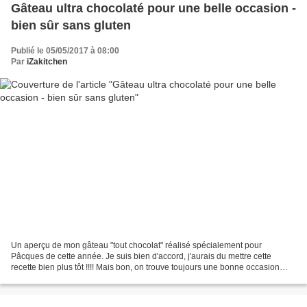
Gâteau ultra chocolaté pour une belle occasion -
bien sûr sans gluten
Publié le 05/05/2017 à 08:00
Par
iZakitchen
Un aperçu de mon gâteau "tout chocolat" réalisé spécialement pour
Pâcques de cette année. Je suis bien d'accord, j'aurais du mettre cette
recette bien plus tôt !!!! Mais bon, on trouve toujours une bonne occasion
pour manger du chocolat ;-) C'est excellent...