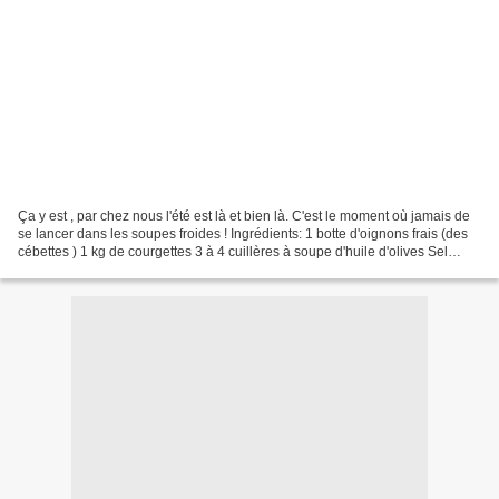
Ça y est , par chez nous l'été est là et bien là. C'est le moment où jamais de
se lancer dans les soupes froides ! Ingrédients: 1 botte d'oignons frais (des
cébettes ) 1 kg de courgettes 3 à 4 cuillères à soupe d'huile d'olives Sel
d'hymalaya et poivre...