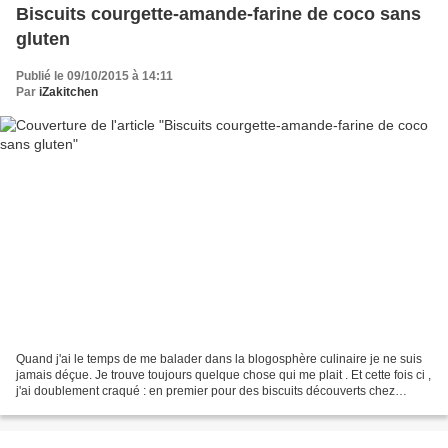
Biscuits courgette-amande-farine de coco sans
gluten
Publié le 09/10/2015 à 14:11
Par
iZakitchen
Quand j'ai le temps de me balader dans la blogosphère culinaire je ne suis
jamais déçue. Je trouve toujours quelque chose qui me plait . Et cette fois ci ,
j'ai doublement craqué : en premier pour des biscuits découverts chez
Cuisine et Cigares que j'ai...