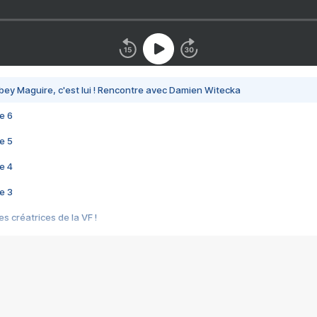
bey Maguire, c'est lui ! Rencontre avec Damien Witecka
e 6
e 5
e 4
e 3
s créatrices de la VF !
e 2
e 1
e Mektoub My Love arrive enfin ! Rencontre avec Shaïn Boumedine et Sal