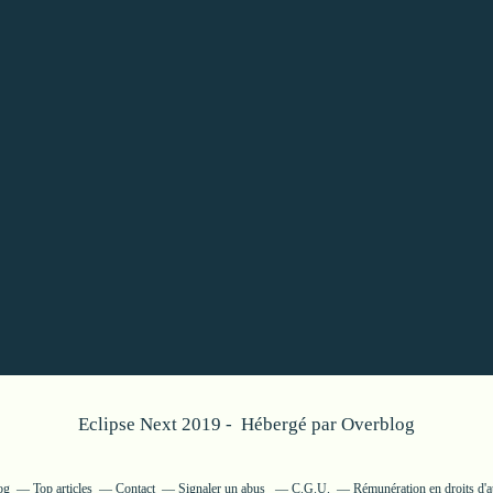
Eclipse Next 2019 - Hébergé par
Overblog
og
Top articles
Contact
Signaler un abus
C.G.U.
Rémunération en droits d'a