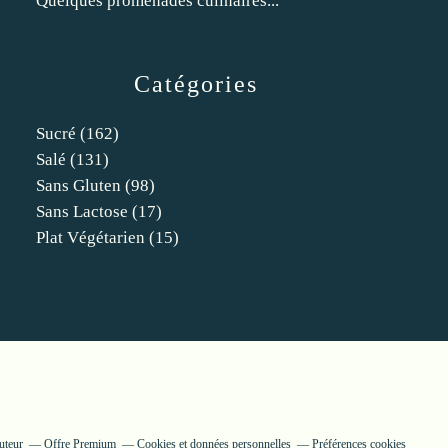
Quelques promenades culinaires...
Catégories
Sucré
(162)
Salé
(131)
Sans Gluten
(98)
Sans Lactose
(17)
Plat Végétarien
(15)
uteur
Offre Premium
Cookies et données personnelles
Préférences cookies