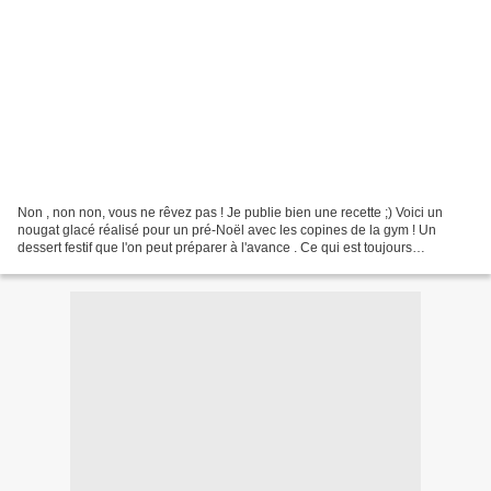
Non , non non, vous ne rêvez pas ! Je publie bien une recette ;) Voici un
nougat glacé réalisé pour un pré-Noël avec les copines de la gym ! Un
dessert festif que l'on peut préparer à l'avance . Ce qui est toujours
appréciable. J'ai déjà posté une recette...