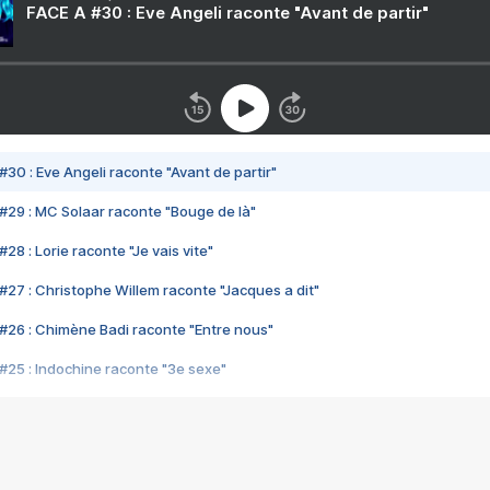
FACE A #30 : Eve Angeli raconte "Avant de partir"
#30 : Eve Angeli raconte "Avant de partir"
#29 : MC Solaar raconte "Bouge de là"
28 : Lorie raconte "Je vais vite"
#27 : Christophe Willem raconte "Jacques a dit"
#26 : Chimène Badi raconte "Entre nous"
#25 : Indochine raconte "3e sexe"
#24 : Zaho raconte "C'est chelou"
#23 : Patrick Bruel raconte "Au café des délices"
#22 : Kyo raconte "Le chemin"