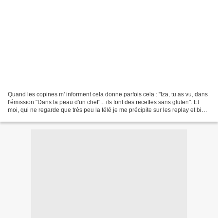
Quand les copines m' informent cela donne parfois cela : "Iza, tu as vu, dans
l'émission "Dans la peau d'un chef"... ils font des recettes sans gluten". Et
moi, qui ne regarde que très peu la télé je me précipite sur les replay et bien
sûr je teste !!!...