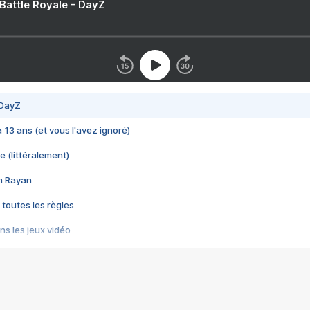
 Battle Royale - DayZ
 DayZ
 a 13 ans (et vous l'avez ignoré)
e (littéralement)
im Rayan
 toutes les règles
s les jeux vidéo
us choquant de Rockstar ? - Le scandale BULLY
e plus moche de Steam
du RÊVE tourne au CAUCHEMAR