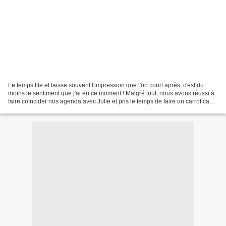
Le temps file et laisse souvent l'impression que l'on court après, c'est du
moins le sentiment que j'ai en ce moment ! Malgré tout, nous avons réussi à
faire coïncider nos agenda avec Julie et pris le temps de faire un carrot cake
!!! The carrot cake...