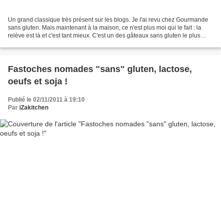
Un grand classique très présent sur les blogs. Je l'ai revu chez Gourmande
sans gluten. Mais maintenant à la maison, ce n'est plus moi qui le fait : la
relève est là et c'est tant mieux. C'est un des gâteaux sans gluten le plus
simple à réaliser et pour...
Fastoches nomades "sans" gluten, lactose,
oeufs et soja !
Publié le 02/11/2011 à 19:10
Par
iZakitchen