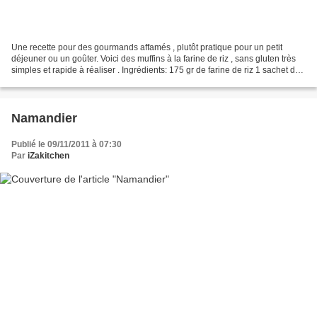
Une recette pour des gourmands affamés , plutôt pratique pour un petit
déjeuner ou un goûter. Voici des muffins à la farine de riz , sans gluten très
simples et rapide à réaliser . Ingrédients: 175 gr de farine de riz 1 sachet de
levure sans gluten (Nataly...
Namandier
Publié le 09/11/2011 à 07:30
Par
iZakitchen