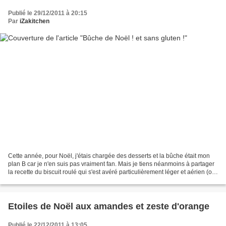
Publié le 29/12/2011 à 20:15
Par
iZakitchen
Cette année, pour Noël, j'étais chargée des desserts et la bûche était mon
plan B car je n'en suis pas vraiment fan. Mais je tiens néanmoins à partager
la recette du biscuit roulé qui s'est avéré particulièrement léger et aérien (oui
!). Voici donc une...
Etoiles de Noël aux amandes et zeste d'orange
Publié le 22/12/2011 à 13:05