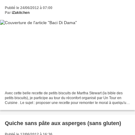
Publié le 24/06/2012 à 07:00
Par
iZakitchen
Avec cette belle recette de petits biscuits de Martha Stewart (la bible des
petits biscuits), je participe au tour du réconfort organisé par Un Tour en
Cuisine . Le sujet : proposer une recette pour remonter le moral à quelqu'un.
Le thème m'a plu car...
Quiche sans pâte aux asperges (sans gluten)
Publié le 12/06/2012 à 16:36