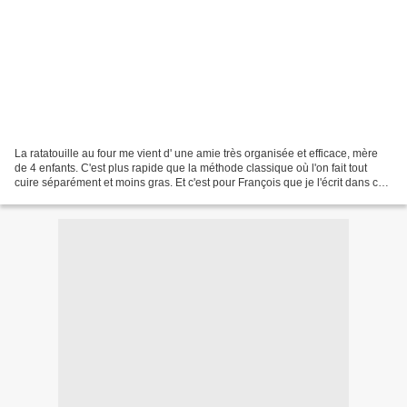
La ratatouille au four me vient d' une amie très organisée et efficace, mère
de 4 enfants. C'est plus rapide que la méthode classique où l'on fait tout
cuire séparément et moins gras. Et c'est pour François que je l'écrit dans ce
blog car il ne se souvenait...