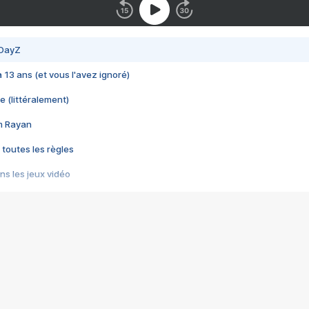
 DayZ
 a 13 ans (et vous l'avez ignoré)
e (littéralement)
im Rayan
 toutes les règles
s les jeux vidéo
us choquant de Rockstar ? - Le scandale BULLY
e plus moche de Steam
du RÊVE tourne au CAUCHEMAR
pendant 8 heures
it… à tort