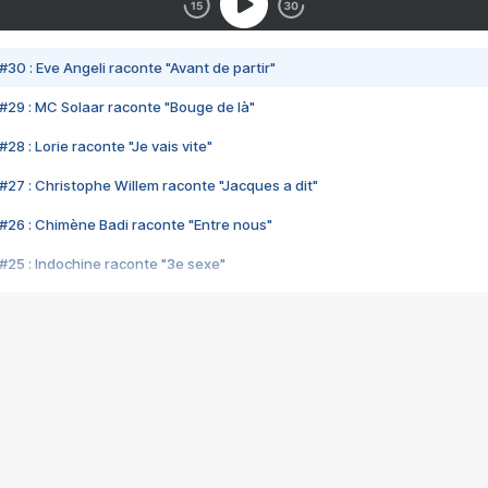
#30 : Eve Angeli raconte "Avant de partir"
#29 : MC Solaar raconte "Bouge de là"
28 : Lorie raconte "Je vais vite"
#27 : Christophe Willem raconte "Jacques a dit"
#26 : Chimène Badi raconte "Entre nous"
#25 : Indochine raconte "3e sexe"
#24 : Zaho raconte "C'est chelou"
#23 : Patrick Bruel raconte "Au café des délices"
#22 : Kyo raconte "Le chemin"
#21 : Nolwenn Leroy raconte "Cassé"
#20 : Patrick Hernandez raconte "Born to be alive"