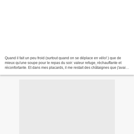
Quand il fait un peu froid (surtout quand on se déplace en vélo! ) que de
mieux qu'une soupe pour le repas du soir: valeur refuge, réchauffante et
réconfortante. Et dans mes placards, il me restait des châtaignes que j'avais
achetées pour les fêtes de...