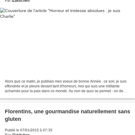
Par
iZakitchen
Alors que ce matin, je publiais mes voeux de bonne Année , ce soir, je suis
effondrée et je pleure devant tant d'horreurs, moi qui suis une militante
acharnée pour la paix dans ce monde. Au non de quoi se permet - on de
tuer son prochain? Mais quand,...
Florentins, une gourmandise naturellement sans
gluten
Publié le 07/01/2015 à 07:35
Par
iZakitchen