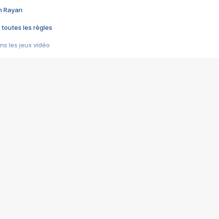
im Rayan
 toutes les règles
s les jeux vidéo
us choquant de Rockstar ? - Le scandale BULLY
e plus moche de Steam
du RÊVE tourne au CAUCHEMAR
pendant 8 heures
it… à tort
umiliés par un jeu vidéo
ire - Final Fantasy 8
ti un empire - Age of Empires
story DOFUS