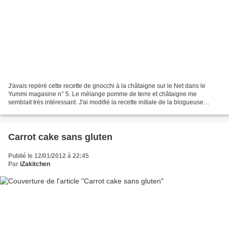
J'avais repéré cette recette de gnocchi à la châtaigne sur le Net dans le
Yummi magasine n° 5. Le mélange pomme de terre et châtaigne me
semblait très intéressant. J'ai modifié la recette initiale de la blogueuse
Sylvia en remplaçant la farine de blé...
Carrot cake sans gluten
Publié le 12/01/2012 à 22:45
Par
iZakitchen