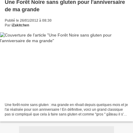
Une Forêt Noire sans gluten pour l'anniversaire
de ma grande
Publié le 26/01/2012 à 08:30
Par
iZakitchen
Une forêt-noire sans gluten : ma grande en rêvait depuis quelques mois et je
l'ai réalisée pour son anniversaire ! En définitive, voici un grand classique
pas si compliqué que cela à faire sans gluten et comme "gros " gâteau il s'est
avéré être à la hauteur...