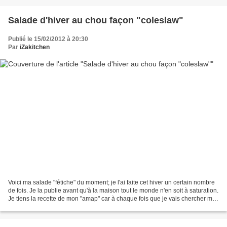
Salade d'hiver au chou façon "coleslaw"
Publié le 15/02/2012 à 20:30
Par
iZakitchen
Voici ma salade "fétiche" du moment; je l'ai faite cet hiver un certain nombre
de fois. Je la publie avant qu'à la maison tout le monde n'en soit à saturation.
Je tiens la recette de mon "amap" car à chaque fois que je vais chercher mes
légumes j'ai la...