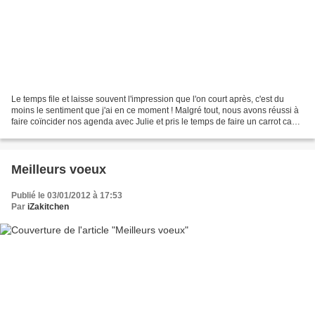
Le temps file et laisse souvent l'impression que l'on court après, c'est du
moins le sentiment que j'ai en ce moment ! Malgré tout, nous avons réussi à
faire coïncider nos agenda avec Julie et pris le temps de faire un carrot cake
!!! The carrot cake...
Meilleurs voeux
Publié le 03/01/2012 à 17:53
Par
iZakitchen