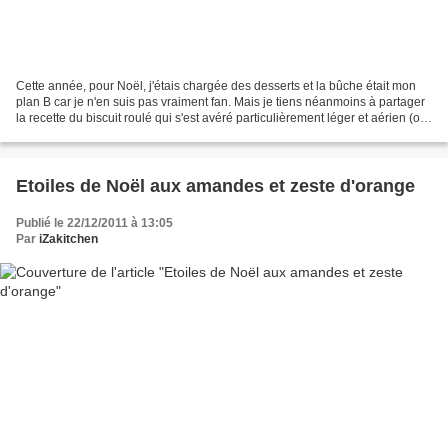
Cette année, pour Noël, j'étais chargée des desserts et la bûche était mon
plan B car je n'en suis pas vraiment fan. Mais je tiens néanmoins à partager
la recette du biscuit roulé qui s'est avéré particulièrement léger et aérien (oui
!). Voici donc une...
Etoiles de Noël aux amandes et zeste d'orange
Publié le 22/12/2011 à 13:05
Par
iZakitchen