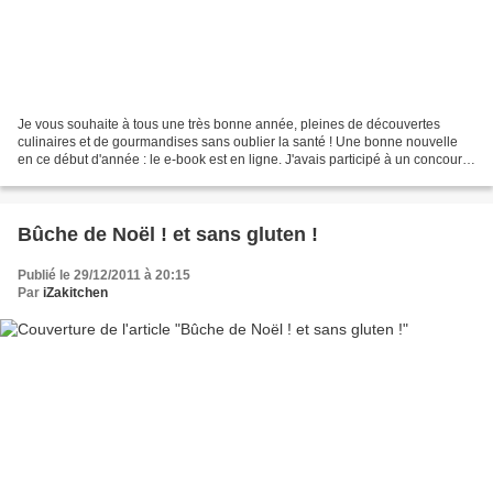
Je vous souhaite à tous une très bonne année, pleines de découvertes
culinaires et de gourmandises sans oublier la santé ! Une bonne nouvelle
en ce début d'année : le e-book est en ligne. J'avais participé à un concours
sur le net organisé par Flo Makanaï...
Bûche de Noël ! et sans gluten !
Publié le 29/12/2011 à 20:15
Par
iZakitchen